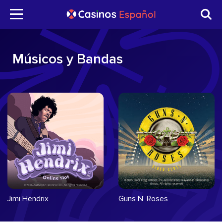
Músicos y Bandas
Jimi Hendrix
Guns N’ Roses