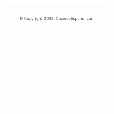
© Copyright 2023. CasinosEspanol.com