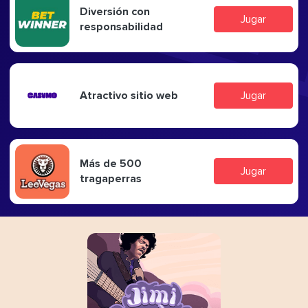
Diversión con
Jugar
responsabilidad
Atractivo sitio web
Jugar
Más de 500
Jugar
tragaperras