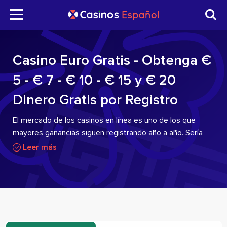
Casino Euro Gratis - Obtenga €
5 - € 7 - € 10 - € 15 y € 20
Dinero Gratis por Registro
El mercado de los casinos en línea es uno de los que
mayores ganancias siguen registrando año a año. Sería
válido preguntarnos ¿Qué estrategias utilizan los
Leer más
operadores de casino para atraer nuevos usuarios cada
vez más?
Los bonos de casino
son sin duda alguna su as
más bajo la manga. Otorgando euros gratis a través de
diferentes bonos logran establecer las condiciones
ideales para que cada día sean mayores cantidades de
personas que se unen al mundo de los juegos y apuestas