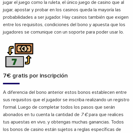
jugar el juego como la ruleta, el único juego de casino que al
jugar, apostar y probar en los casinos queda la mayoría las
probabilidades a ser jugador. Hay casinos también que exigen
entre los requisitos, condiciones del bono y apuesta que los
jugadores se comunique con un soporte para poder usar lo.
7€ gratis por inscripción
A diferencia del bono anterior estos bonos establecen entre
sus requisitos que el jugador se inscriba realizando un registro
formal. Luego de completar todos los pasos que serán
abonados en tu cuenta la cantidad de
7 €
para que realices
tus apuestas en vivo, y obtengas muchas ganancias. Todos
los bonos de casino están sujetos a reglas específicas de