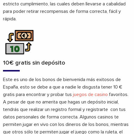
estricto cumplimiento, las cuales deben llevarse a cabalidad
para poder retirar recompensas de forma correcta, fácil y
rápida.
10€ gratis sin depósito
Este es uno de los bonos de bienvenida más exitosos de
España, esto se debe a que a nadie le disgusta tener 10 €
gratis para encontrar y probar tus
juegos de casino
favoritos.
A pesar de que no amerita que hagas un depósito inicial,
tendrás que realizar un registro formal y registrarte con tus
datos personales de forma correcta. Algunos casinos te
permiten jugar en vivo con los dineros de los bonos, mientras
que otros sólo te permiten jugar el juego como la ruleta, el