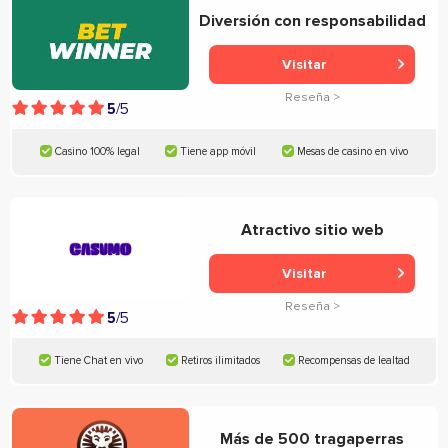
de casino. Su herramienta principal es el bono sin
Diversión con responsabilidad
depósito, a pesar de que existen otra bonificaciones que
permite jugar gratis sin depósito. Hablamos del bono
Visitar
Cashback, bono de cumpleaños, bono de fidelidad y el
Reseña >
5
bono sin depósito.
Casino 100% legal
Tiene app móvil
Mesas de casino en vivo
Atractivo sitio web
Visitar
Reseña >
5
Tiene Chat en vivo
Retiros ilimitados
Recompensas de lealtad
Más de 500 tragaperras