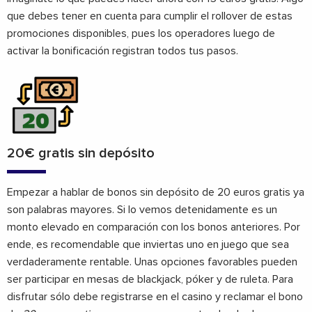
que debes tener en cuenta para cumplir el rollover de estas
promociones disponibles, pues los operadores luego de
activar la bonificación registran todos tus pasos.
20€ gratis sin depósito
Empezar a hablar de bonos sin depósito de 20 euros gratis ya
son palabras mayores. Si lo vemos detenidamente es un
monto elevado en comparación con los bonos anteriores. Por
ende, es recomendable que inviertas uno en juego que sea
verdaderamente rentable. Unas opciones favorables pueden
ser participar en mesas de blackjack, póker y de ruleta. Para
disfrutar sólo debe registrarse en el casino y reclamar el bono