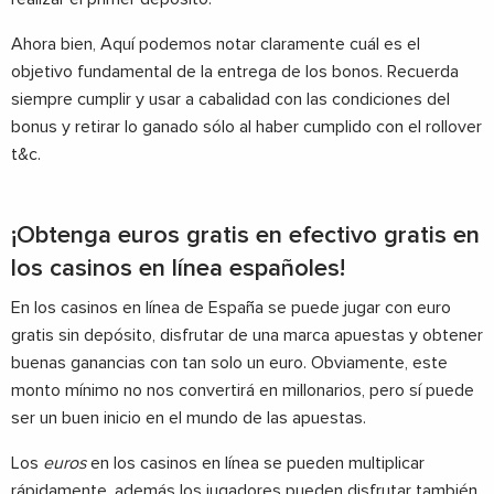
Ahora bien, Aquí podemos notar claramente cuál es el
objetivo fundamental de la entrega de los bonos. Recuerda
siempre cumplir y usar a cabalidad con las condiciones del
bonus y retirar lo ganado sólo al haber cumplido con el rollover
t&c.
¡Obtenga euros gratis en efectivo gratis en
los casinos en línea españoles!
En los casinos en línea de España se puede jugar con euro
gratis sin depósito, disfrutar de una marca apuestas y obtener
buenas ganancias con tan solo un euro. Obviamente, este
monto mínimo no nos convertirá en millonarios, pero sí puede
ser un buen inicio en el mundo de las apuestas.
Los
euros
en los casinos en línea se pueden multiplicar
rápidamente, además los jugadores pueden disfrutar también