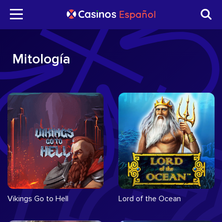
Mitología
Vikings Go to Hell
Lord of the Ocean