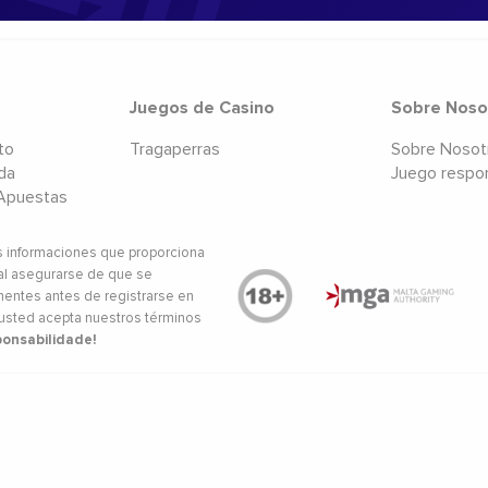
Juegos de Casino
Sobre Noso
to
Tragaperras
Sobre Nosot
da
Juego respo
Apuestas
s informaciones que proporciona
nal asegurarse de que se
inentes antes de registrarse en
, usted acepta nuestros términos
onsabilidade!