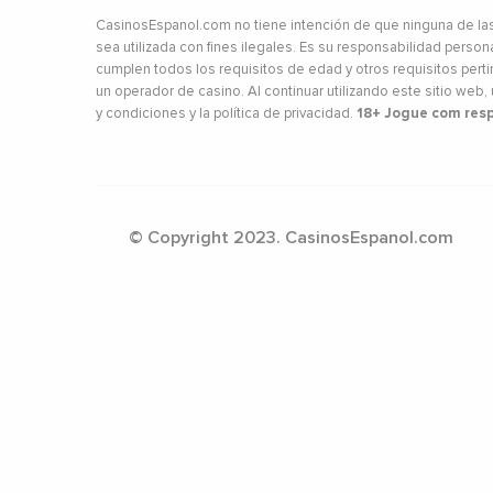
sea utilizada con fines ilegales. Es su responsabilidad perso
cumplen todos los requisitos de edad y otros requisitos pert
un operador de casino. Al continuar utilizando este sitio web
y condiciones y la política de privacidad.
18+ Jogue com resp
© Copyright 2023. CasinosEspanol.com