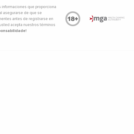
nal asegurarse de que se
inentes antes de registrarse en
, usted acepta nuestros términos
onsabilidade!