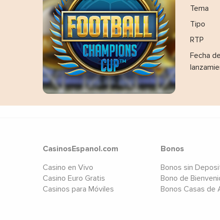
Tema
Tipo
RTP
Fecha d
lanzamie
CasinosEspanol.com
Bonos
Casino en Vivo
Bonos sin Deposi
Casino Euro Gratis
Bono de Bienveni
Casinos para Móviles
Bonos Casas de 
CasinosEspanol.com no tiene intención de que ninguna de la