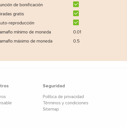
unción de bonificación
iradas gratis
uto-reproducción
amaño mínimo de moneda
0.01
amaño máximo de moneda
0.5
tros
Seguridad
ros
Política de privacidad
nsable
Términos y condiciones
Sitemap