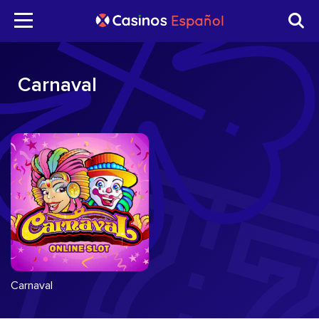
Carnaval
Carnaval