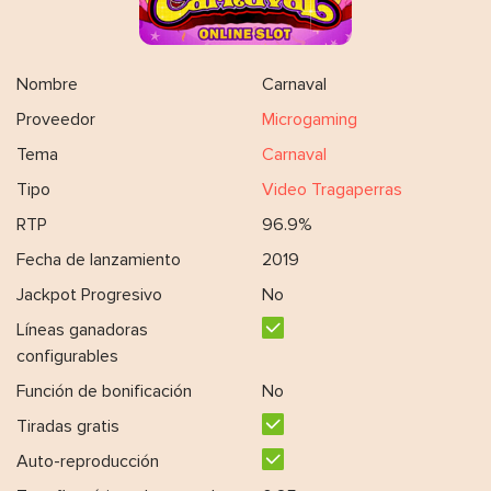
Nombre
Carnaval
Proveedor
Microgaming
Tema
Carnaval
Tipo
Video Tragaperras
RTP
96.9%
Fecha de lanzamiento
2019
Jackpot Progresivo
No
Líneas ganadoras
configurables
Función de bonificación
No
Tiradas gratis
Auto-reproducción