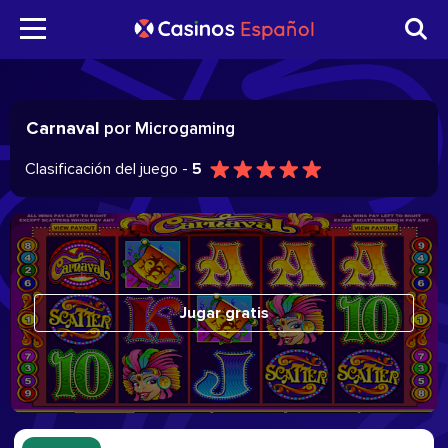
Carnaval
por Microgaming
Clasificación del juego -
5
Jugar gratis