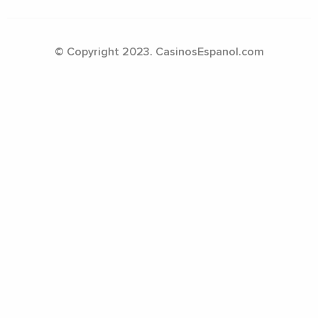
© Copyright 2023. CasinosEspanol.com