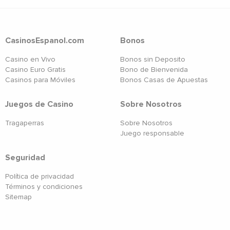
CasinosEspanol.com
Bonos
Casino en Vivo
Bonos sin Deposito
Casino Euro Gratis
Bono de Bienvenida
Casinos para Móviles
Bonos Casas de Apuestas
Juegos de Casino
Sobre Nosotros
Tragaperras
Sobre Nosotros
Juego responsable
Seguridad
Política de privacidad
Términos y condiciones
Sitemap