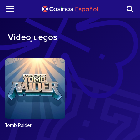
Videojuegos
Tomb Raider