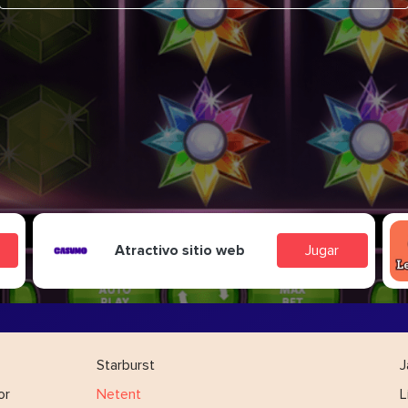
Atractivo sitio web
Jugar
Starburst
J
or
Netent
L