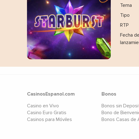
Tema
Tipo
RTP
Fecha d
lanzamie
CasinosEspanol.com
Bonos
Casino en Vivo
Bonos sin Deposi
Casino Euro Gratis
Bono de Bienveni
Casinos para Móviles
Bonos Casas de 
CasinosEspanol.com no tiene intención de que ninguna de la