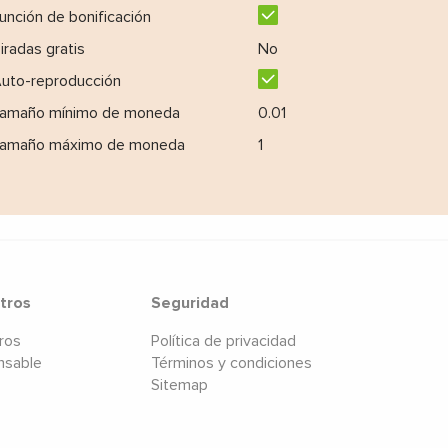
unción de bonificación
iradas gratis
No
uto-reproducción
amaño mínimo de moneda
0.01
amaño máximo de moneda
1
tros
Seguridad
ros
Política de privacidad
nsable
Términos y condiciones
Sitemap