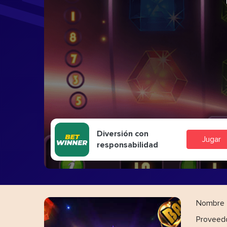
Diversión con
Jugar
responsabilidad
Nombre
Proveed