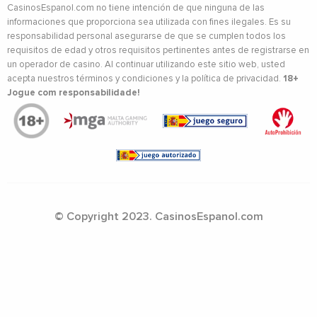
CasinosEspanol.com no tiene intención de que ninguna de las
informaciones que proporciona sea utilizada con fines ilegales. Es su
responsabilidad personal asegurarse de que se cumplen todos los
requisitos de edad y otros requisitos pertinentes antes de registrarse en
un operador de casino. Al continuar utilizando este sitio web, usted
acepta nuestros términos y condiciones y la política de privacidad.
18+
Jogue com responsabilidade!
© Copyright 2023. CasinosEspanol.com