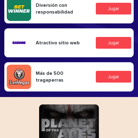
Diversión con
Jugar
responsabilidad
Atractivo sitio web
Jugar
Más de 500
Jugar
tragaperras