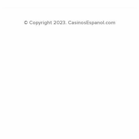
© Copyright 2023. CasinosEspanol.com