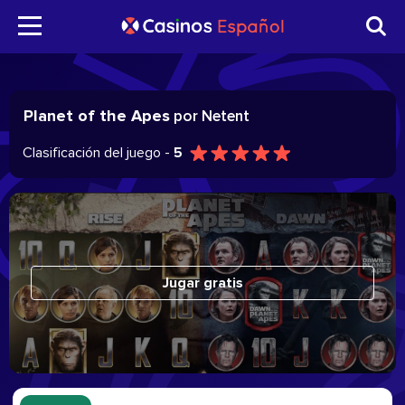
Planet of the Apes
por Netent
Clasificación del juego -
5
Jugar gratis