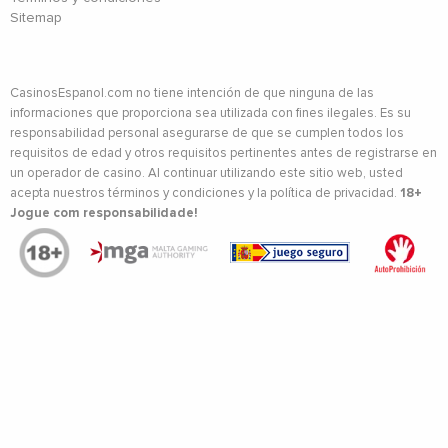
Sitemap
CasinosEspanol.com no tiene intención de que ninguna de las
informaciones que proporciona sea utilizada con fines ilegales. Es su
responsabilidad personal asegurarse de que se cumplen todos los
requisitos de edad y otros requisitos pertinentes antes de registrarse en
un operador de casino. Al continuar utilizando este sitio web, usted
acepta nuestros términos y condiciones y la política de privacidad.
18+
Jogue com responsabilidade!