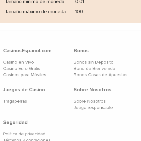
Tamaño mínimo de moneda
0.01
Tamaño máximo de moneda
100
CasinosEspanol.com
Bonos
Casino en Vivo
Bonos sin Deposito
Casino Euro Gratis
Bono de Bienvenida
Casinos para Móviles
Bonos Casas de Apuestas
Juegos de Casino
Sobre Nosotros
Tragaperras
Sobre Nosotros
Juego responsable
Seguridad
Política de privacidad
Términos y condiciones