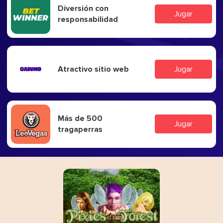
Diversión con
Jugar
responsabilidad
Atractivo sitio web
Jugar
Más de 500
Jugar
tragaperras