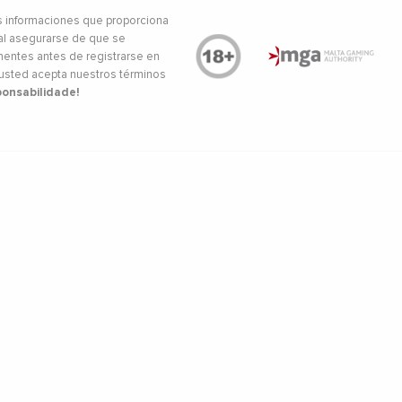
nal asegurarse de que se
inentes antes de registrarse en
, usted acepta nuestros términos
onsabilidade!