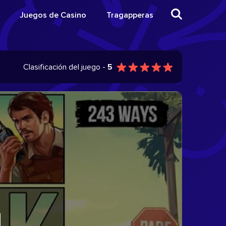
Juegos de Casino
Tragapperas
Clasificación del juego -
5