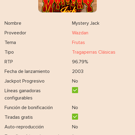
Nombre
Mystery Jack
Proveedor
Wazdan
Tema
Frutas
Tipo
Tragaperras Clásicas
RTP
96.79%
Fecha de lanzamiento
2003
Jackpot Progresivo
No
Líneas ganadoras
configurables
Función de bonificación
No
Tiradas gratis
Auto-reproducción
No