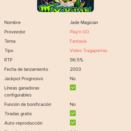
Nombre
Jade Magician
Proveedor
Play'n GO
Tema
Fantasía
Tipo
Video Tragaperras
RTP
96.5%
Fecha de lanzamiento
2003
Jackpot Progresivo
No
Líneas ganadoras
configurables
Función de bonificación
No
Tiradas gratis
Auto-reproducción