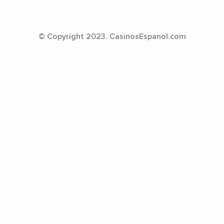
© Copyright 2023. CasinosEspanol.com