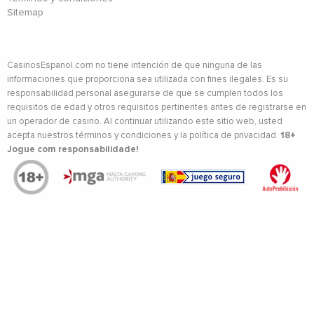
Sitemap
CasinosEspanol.com no tiene intención de que ninguna de las
informaciones que proporciona sea utilizada con fines ilegales. Es su
responsabilidad personal asegurarse de que se cumplen todos los
requisitos de edad y otros requisitos pertinentes antes de registrarse en
un operador de casino. Al continuar utilizando este sitio web, usted
acepta nuestros términos y condiciones y la política de privacidad.
18+
Jogue com responsabilidade!