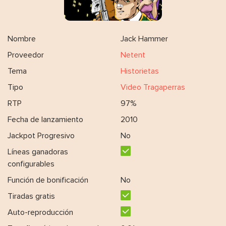
Nombre
Jack Hammer
Proveedor
Netent
Tema
Historietas
Tipo
Video Tragaperras
RTP
97%
Fecha de lanzamiento
2010
Jackpot Progresivo
No
Líneas ganadoras
configurables
Función de bonificación
No
Tiradas gratis
Auto-reproducción