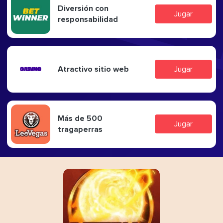
Diversión con
Jugar
responsabilidad
Atractivo sitio web
Jugar
Más de 500
Jugar
tragaperras