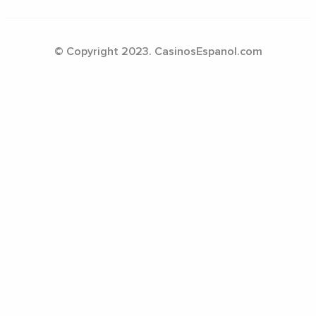
© Copyright 2023. CasinosEspanol.com