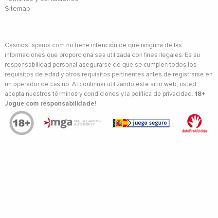
Sitemap
CasinosEspanol.com no tiene intención de que ninguna de las
informaciones que proporciona sea utilizada con fines ilegales. Es su
responsabilidad personal asegurarse de que se cumplen todos los
requisitos de edad y otros requisitos pertinentes antes de registrarse en
un operador de casino. Al continuar utilizando este sitio web, usted
acepta nuestros términos y condiciones y la política de privacidad.
18+
Jogue com responsabilidade!