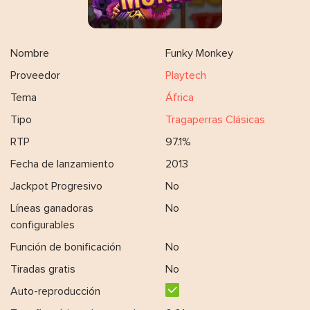
Nombre
Funky Monkey
Proveedor
Playtech
Tema
África
Tipo
Tragaperras Clásicas
RTP
97.1%
Fecha de lanzamiento
2013
Jackpot Progresivo
No
Líneas ganadoras
No
configurables
Función de bonificación
No
Tiradas gratis
No
Auto-reproducción