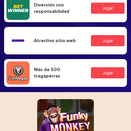
Diversión con
Jugar
responsabilidad
Atractivo sitio web
Jugar
Más de 500
Jugar
tragaperras