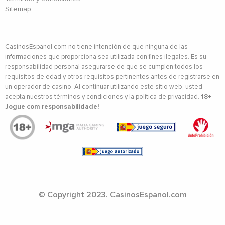
Sitemap
CasinosEspanol.com no tiene intención de que ninguna de las
informaciones que proporciona sea utilizada con fines ilegales. Es su
responsabilidad personal asegurarse de que se cumplen todos los
requisitos de edad y otros requisitos pertinentes antes de registrarse en
un operador de casino. Al continuar utilizando este sitio web, usted
acepta nuestros términos y condiciones y la política de privacidad.
18+
Jogue com responsabilidade!
© Copyright 2023. CasinosEspanol.com