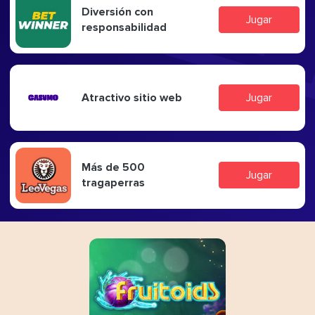
Diversión con
Jugar
responsabilidad
Atractivo sitio web
Jugar
Más de 500
Jugar
tragaperras