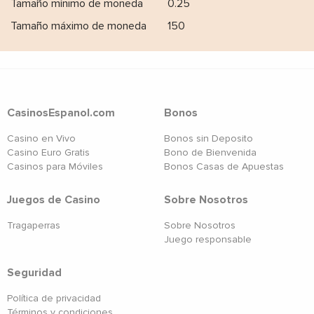
Tamaño mínimo de moneda
0.25
Tamaño máximo de moneda
150
CasinosEspanol.com
Bonos
Casino en Vivo
Bonos sin Deposito
Casino Euro Gratis
Bono de Bienvenida
Casinos para Móviles
Bonos Casas de Apuestas
Juegos de Casino
Sobre Nosotros
Tragaperras
Sobre Nosotros
Juego responsable
Seguridad
Política de privacidad
Términos y condiciones