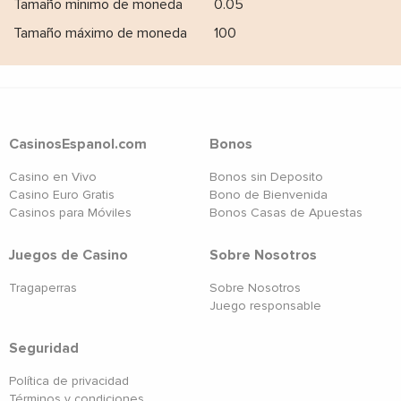
Tamaño mínimo de moneda
0.05
Tamaño máximo de moneda
100
CasinosEspanol.com
Bonos
Casino en Vivo
Bonos sin Deposito
Casino Euro Gratis
Bono de Bienvenida
Casinos para Móviles
Bonos Casas de Apuestas
Juegos de Casino
Sobre Nosotros
Tragaperras
Sobre Nosotros
Juego responsable
Seguridad
Política de privacidad
Términos y condiciones