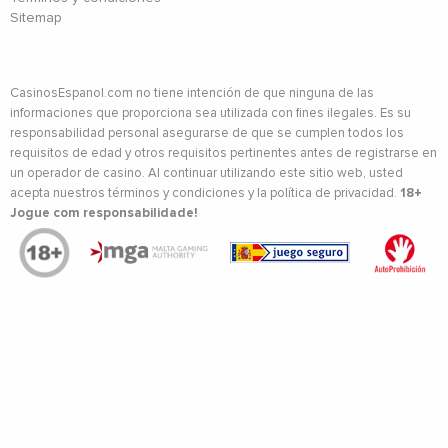
Sitemap
CasinosEspanol.com no tiene intención de que ninguna de las
informaciones que proporciona sea utilizada con fines ilegales. Es su
responsabilidad personal asegurarse de que se cumplen todos los
requisitos de edad y otros requisitos pertinentes antes de registrarse en
un operador de casino. Al continuar utilizando este sitio web, usted
acepta nuestros términos y condiciones y la política de privacidad.
18+
Jogue com responsabilidade!