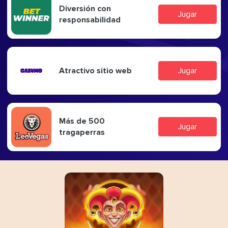
Diversión con
Jugar
responsabilidad
Atractivo sitio web
Jugar
Más de 500
Jugar
tragaperras