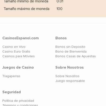
Tamaño mínimo de moneda
0.01
Tamaño máximo de moneda
100
CasinosEspanol.com
Bonos
Casino en Vivo
Bonos sin Deposito
Casino Euro Gratis
Bono de Bienvenida
Casinos para Móviles
Bonos Casas de Apuestas
Juegos de Casino
Sobre Nosotros
Tragaperras
Sobre Nosotros
Juego responsable
Seguridad
Política de privacidad
Términos y condiciones