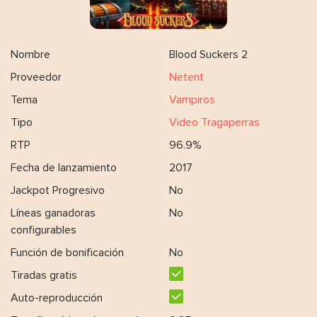
Nombre
Blood Suckers 2
Proveedor
Netent
Tema
Vampiros
Tipo
Video Tragaperras
RTP
96.9%
Fecha de lanzamiento
2017
Jackpot Progresivo
No
Líneas ganadoras
No
configurables
Función de bonificación
No
Tiradas gratis
Auto-reproducción